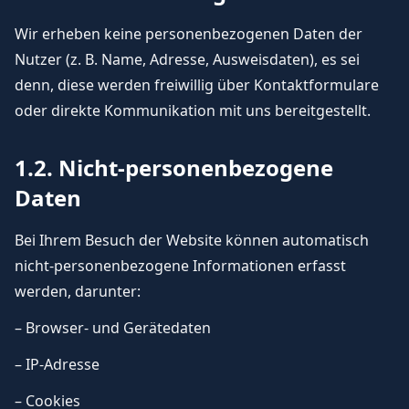
Wir erheben keine personenbezogenen Daten der
Nutzer (z. B. Name, Adresse, Ausweisdaten), es sei
denn, diese werden freiwillig über Kontaktformulare
oder direkte Kommunikation mit uns bereitgestellt.
1.2. Nicht-personenbezogene
Daten
Bei Ihrem Besuch der Website können automatisch
nicht-personenbezogene Informationen erfasst
werden, darunter:
– Browser- und Gerätedaten
– IP-Adresse
– Cookies