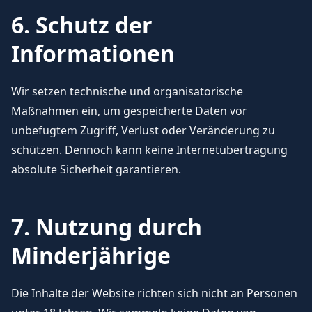
6. Schutz der
Informationen
Wir setzen technische und organisatorische
Maßnahmen ein, um gespeicherte Daten vor
unbefugtem Zugriff, Verlust oder Veränderung zu
schützen. Dennoch kann keine Internetübertragung
absolute Sicherheit garantieren.
7. Nutzung durch
Minderjährige
Die Inhalte der Website richten sich nicht an Personen