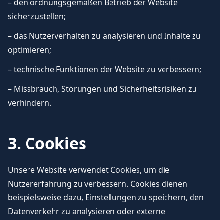
– den ordnungsgemäßen Betrieb der Website
sicherzustellen;
– das Nutzerverhalten zu analysieren und Inhalte zu
optimieren;
– technische Funktionen der Website zu verbessern;
– Missbrauch, Störungen und Sicherheitsrisiken zu
verhindern.
3. Cookies
Unsere Website verwendet Cookies, um die
Nutzererfahrung zu verbessern. Cookies dienen
beispielsweise dazu, Einstellungen zu speichern, den
Datenverkehr zu analysieren oder externe