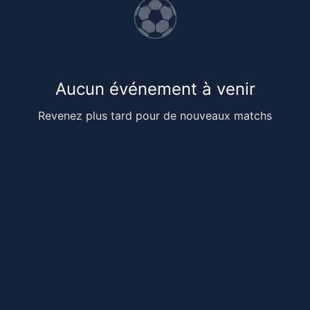
⚽
Aucun événement à venir
Revenez plus tard pour de nouveaux matchs