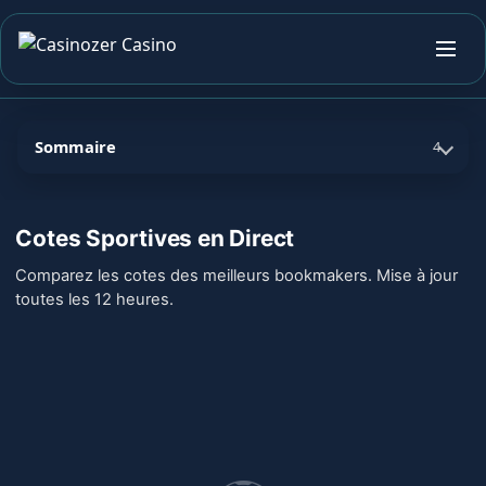
Sommaire
4
Cotes Sportives en Direct
Comparez les cotes des meilleurs bookmakers. Mise à jour
toutes les 12 heures.